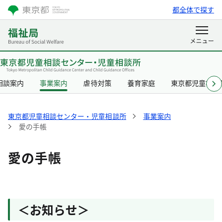
都全体で探す
相談案内
事業案内
虐待対策
養育家庭
東京都児童相談
東京都児童相談センター・児童相談所
事業案内
愛の手帳
愛の手帳
＜お知らせ＞