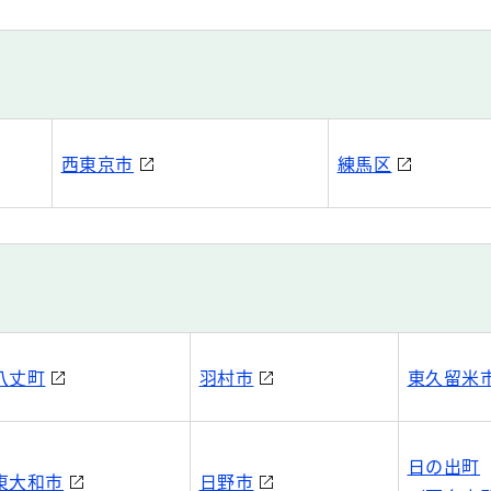
西東京市
練馬区
八丈町
羽村市
東久留米
日の出町
東大和市
日野市