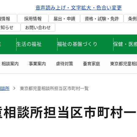
音声読み上げ・文字拡大・色合い変更
織情報
採用情報
届出・申請
資格・試験・免許
条例
お知らせ
お問い合わせ
庭
生活の福祉
福祉の基盤づくり
保健・医
相談案内
事業案内
虐待対策
養育家庭
東京都児童相
相談所
東京都児童相談所担当区市町村一覧
童相談所担当区市町村一