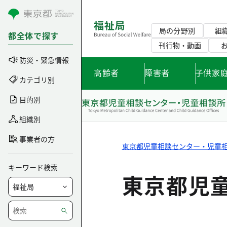
コンテンツにスキップ
局の分野別
組
都全体で探す
刊行物・動画
防災・緊急情報
高齢者
障害者
子供家
カテゴリ別
目的別
組織別
事業者の方
東京都児童相談センター・児童
キーワード検索
東京都児