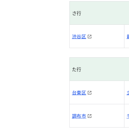
さ行
渋谷区
た行
台東区
調布市