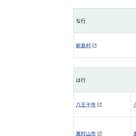
な行
新島村
は行
八王子市
東村山市