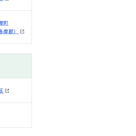
摩町
多摩郡）
区