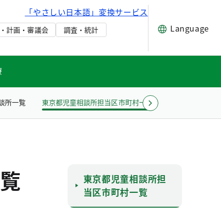
「やさしい日本語」変換サービス
Language
・計画・審議会
調査・統計
療
談所一覧
東京都児童相談所担当区市町村一覧
その他
Toky
覧
東京都児童相談所担
当区市町村一覧