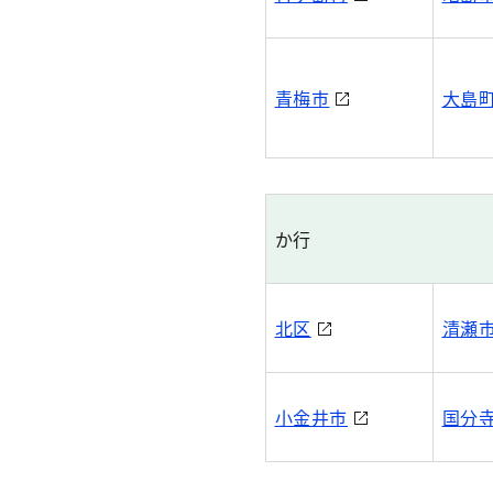
青梅市
大島
か行
北区
清瀬
小金井市
国分