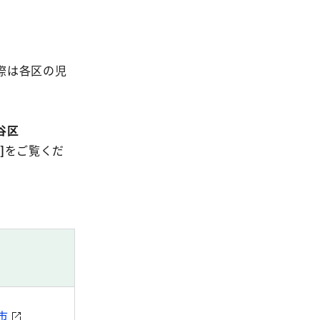
際は各区の児
谷区
]
をご覧くだ
市