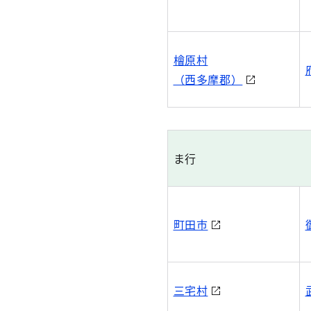
檜原村
（西多摩郡）
ま行
町田市
三宅村