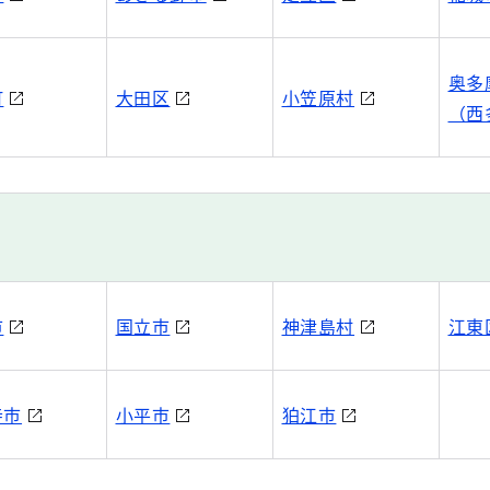
奥多
町
大田区
小笠原村
（西
市
国立市
神津島村
江東
寺市
小平市
狛江市