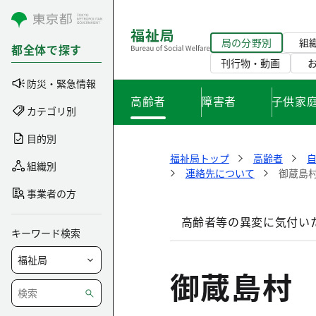
コンテンツにスキップ
局の分野別
組
都全体で探す
刊行物・動画
防災・緊急情報
高齢者
障害者
子供家
カテゴリ別
目的別
福祉局トップ
高齢者
組織別
連絡先について
御蔵島
事業者の方
高齢者等の異変に気付い
キーワード検索
御蔵島村