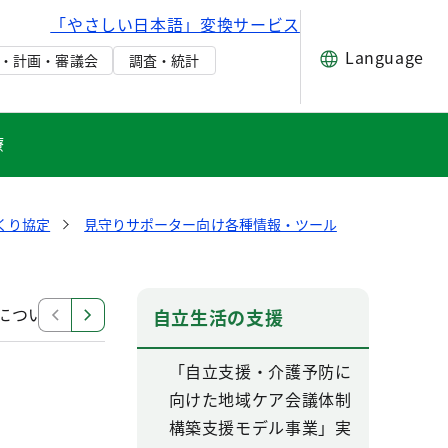
「やさしい日本語」変換サービス
Language
・計画・審議会
調査・統計
療
くり協定
見守りサポーター向け各種情報・ツール
について
東京都高齢者見守りサポーターアプリ
自立生活の支援
「自立支援・介護予防に
向けた地域ケア会議体制
構築支援モデル事業」実