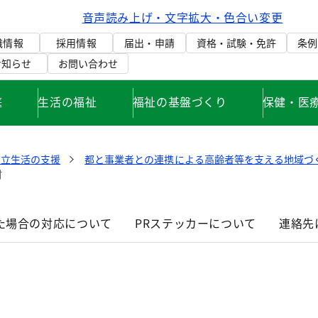
音声読み上げ・文字拡大・色合い変更
織情報
採用情報
届出・申請
資格・試験・免許
条例
お知らせ
お問い合わせ
庭
生活の福祉
福祉の基盤づくり
保健・医
自立生活の支援
都と事業者との連携による高齢者等を支える地域づ
村
た場合の対応について
PRステッカーについて
連絡先