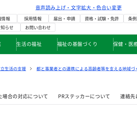
音声読み上げ・文字拡大・色合い変更
織情報
採用情報
届出・申請
資格・試験・免許
条例
お知らせ
お問い合わせ
庭
生活の福祉
福祉の基盤づくり
保健・医
自立生活の支援
都と事業者との連携による高齢者等を支える地域づ
た場合の対応について
PRステッカーについて
連絡先