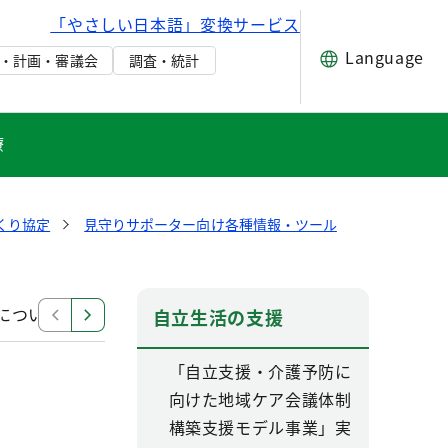
「やさしい日本語」変換サービス
Language
・計画・審議会
調査・統計
療
くり協定
見守りサポーター向け各種情報・ツール
について
東京都高齢者見守りサポーターアプリ
自立生活の支援
「自立支援・介護予防に
向けた地域ケア会議体制
構築支援モデル事業」実