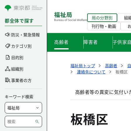
コンテンツにスキップ
局の分野別
組
都全体で探す
刊行物・動画
防災・緊急情報
高齢者
障害者
子供家
カテゴリ別
目的別
福祉局トップ
高齢者
組織別
連絡先について
板橋区
事業者の方
高齢者等の異変に気付い
キーワード検索
板橋区