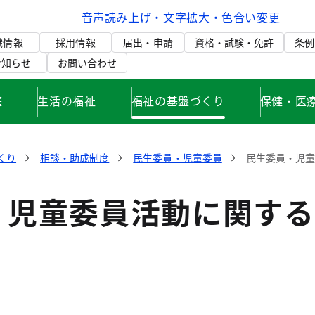
音声読み上げ・文字拡大・色合い変更
織情報
採用情報
届出・申請
資格・試験・免許
条例
お知らせ
お問い合わせ
庭
生活の福祉
福祉の基盤づくり
保健・医
くり
相談・助成制度
民生委員・児童委員
民生委員・児
・児童委員活動に関する