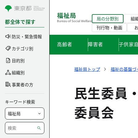
コンテンツにスキップ
局の分野別
組
都全体で探す
刊行物・動画
防災・緊急情報
高齢者
障害者
子供家
カテゴリ別
目的別
福祉局トップ
福祉の基盤づ
組織別
事業者の方
民生委員
キーワード検索
委員会