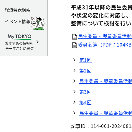
平成31年以降の民生委
報道発表検索
や状況の変化に対応し、
イベント情報
整備について検討を行い
民生委員・児童委員活動に
おすすめの情報を
委員名簿（PDF：104K
テーマごとに発信
第1回
第2回
民生委員・児童委員活
第3回
第4回
民生委員・児童委員活
記事ID：114-001-2024081