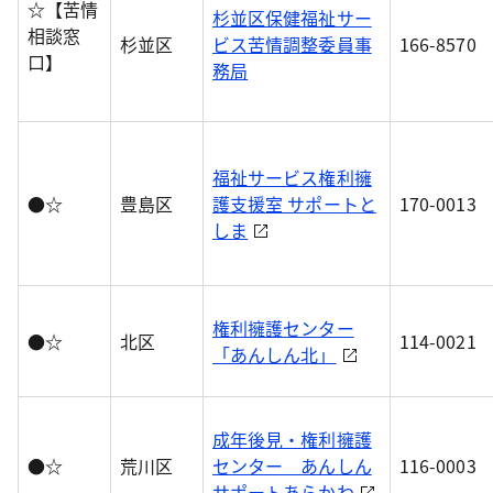
☆【苦情
杉並区保健福祉サー
相談窓
杉並区
ビス苦情調整委員事
166-8570
口】
務局
福祉サービス権利擁
●☆
豊島区
護支援室 サポートと
170-0013
しま
権利擁護センター
●☆
北区
114-0021
「あんしん北」
成年後見・権利擁護
●☆
荒川区
センター あんしん
116-0003
サポートあらかわ