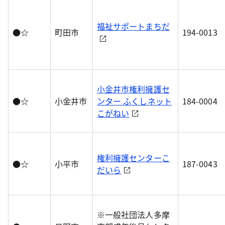
福祉サポートまちだ
●☆
町田市
194-0013
小金井市権利擁護セ
●☆
小金井市
ンター ふくしネット
184-0004
こがねい
権利擁護センターこ
●☆
小平市
187-0043
だいら
※一般社団法人多摩