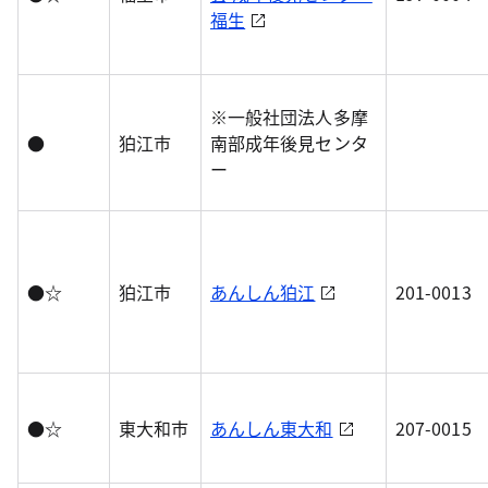
福生
※一般社団法人多摩
●
狛江市
南部成年後見センタ
ー
●☆
狛江市
あんしん狛江
201-0013
●☆
東大和市
あんしん東大和
207-0015