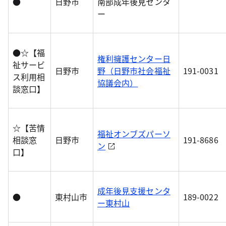
●
日野市
南部成年後見センタ
ー
●☆【福
権利擁護センター日
祉サービ
日野市
野（日野市社会福祉
191-0031
ス利用相
協議会内）
談窓口】
☆【苦情
福祉オンブズパーソ
相談窓
日野市
191-8686
ン
口】
成年後見支援センタ
●
東村山市
189-0022
ー東村山