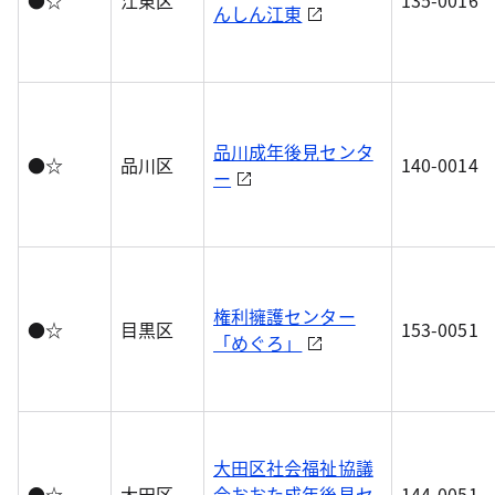
●☆
江東区
135-0016
んしん江東
品川成年後見センタ
●☆
品川区
140-0014
ー
権利擁護センター
●☆
目黒区
153-0051
「めぐろ」
大田区社会福祉協議
●☆
大田区
会おおた成年後見セ
144-0051