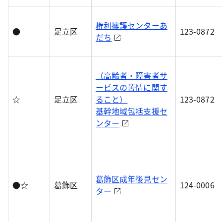
権利擁護センターあ
●
足立区
123-0872
だち
（高齢者・障害者サ
ービスの苦情に関す
☆
足立区
ること）
123-0872
基幹地域包括支援セ
ンター
葛飾区成年後見セン
●☆
葛飾区
124-0006
ター