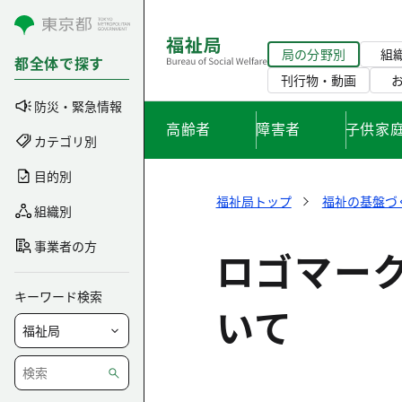
コンテンツにスキップ
局の分野別
組
都全体で探す
刊行物・動画
防災・緊急情報
高齢者
障害者
子供家
カテゴリ別
目的別
福祉局トップ
福祉の基盤づ
組織別
事業者の方
ロゴマー
キーワード検索
いて