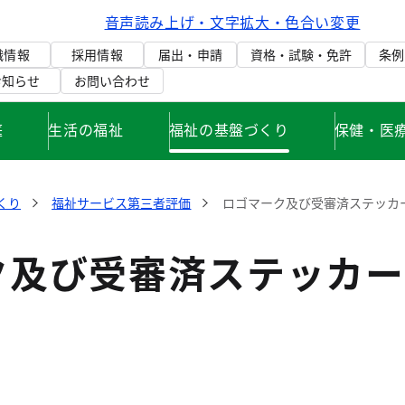
音声読み上げ・文字拡大・色合い変更
織情報
採用情報
届出・申請
資格・試験・免許
条例
お知らせ
お問い合わせ
庭
生活の福祉
福祉の基盤づくり
保健・医
くり
福祉サービス第三者評価
ロゴマーク及び受審済ステッカ
ク及び受審済ステッカー