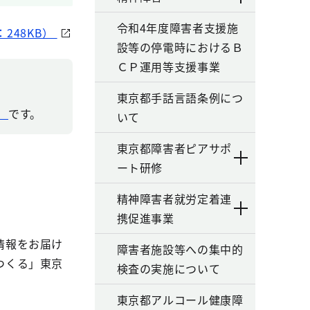
令和4年度障害者支援施
248KB）
設等の停電時におけるＢ
ＣＰ運用等支援事業
東京都手話言語条例につ
）
です。
いて
東京都障害者ピアサポ
ート研修
精神障害者就労定着連
携促進事業
情報をお届け
障害者施設等への集中的
つくる」東京
検査の実施について
東京都アルコール健康障