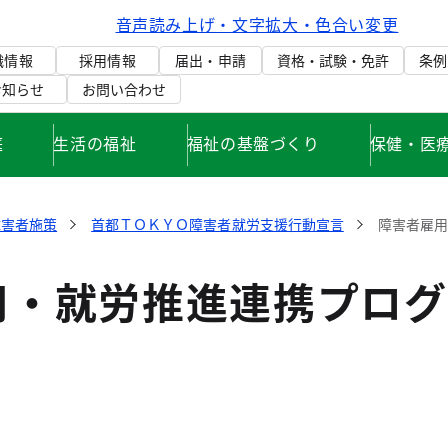
音声読み上げ・文字拡大・色合い変更
織情報
採用情報
届出・申請
資格・試験・免許
条例
お知らせ
お問い合わせ
庭
生活の福祉
福祉の基盤づくり
保健・医
障害者施策
首都ＴＯＫＹＯ障害者就労支援行動宣言
障害者雇用
用・就労推進連携プログ