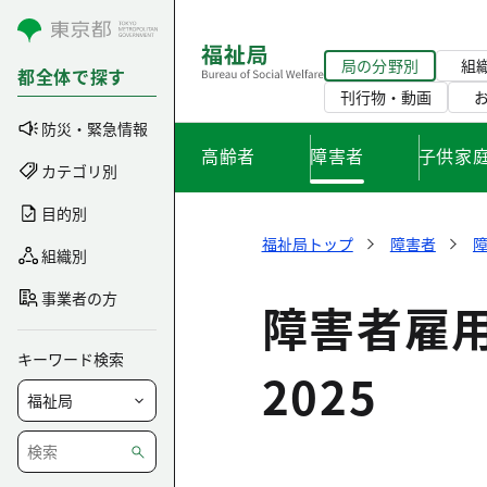
コンテンツにスキップ
局の分野別
組
都全体で探す
刊行物・動画
防災・緊急情報
高齢者
障害者
子供家
カテゴリ別
目的別
福祉局トップ
障害者
組織別
事業者の方
障害者雇
キーワード検索
2025