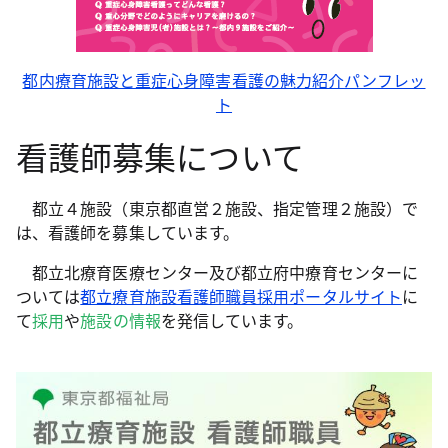
都内療育施設と重症心身障害看護の魅力紹介パンフレッ
ト
看護師募集について
都立４施設（東京都直営２施設、指定管理２施設）で
は、看護師を募集しています。
都立北療育医療センター及び都立府中療育センターに
ついては
都立療育施設看護師職員採用ポータルサイト
に
て
採用
や
施設の情報
を発信しています。