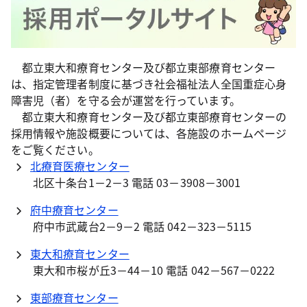
都立東大和療育センター及び都立東部療育センター
は、指定管理者制度に基づき社会福祉法人全国重症心身
障害児（者）を守る会が運営を行っています。
都立東大和療育センター及び都立東部療育センターの
採用情報や施設概要については、各施設のホームページ
をご覧ください。
北療育医療センター
北区十条台1－2－3 電話 03－3908－3001
府中療育センター
府中市武蔵台2－9－2 電話 042－323－5115
東大和療育センター
東大和市桜が丘3－44－10 電話 042－567－0222
東部療育センター