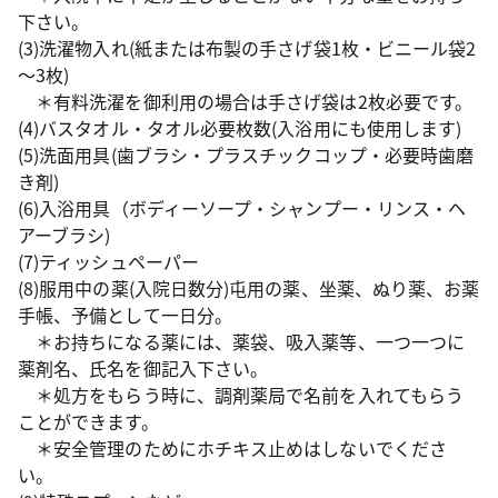
下さい。
(3)洗濯物入れ(紙または布製の手さげ袋1枚・ビニール袋2
～3枚)
＊有料洗濯を御利用の場合は手さげ袋は2枚必要です。
(4)バスタオル・タオル必要枚数(入浴用にも使用します)
(5)洗面用具(歯ブラシ・プラスチックコップ・必要時歯磨
き剤)
(6)入浴用具（ボディーソープ・シャンプー・リンス・ヘ
アーブラシ)
(7)ティッシュペーパー
(8)服用中の薬(入院日数分)屯用の薬、坐薬、ぬり薬、お薬
手帳、予備として一日分。
＊お持ちになる薬には、薬袋、吸入薬等、一つ一つに
薬剤名、氏名を御記入下さい。
＊処方をもらう時に、調剤薬局で名前を入れてもらう
ことができます。
＊安全管理のためにホチキス止めはしないでくださ
い。