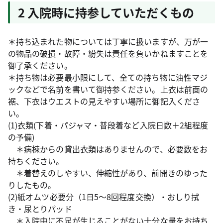
2 入院時に持参していただくもの
＊持ち込まれた物については丁寧に扱いますが、万が一
の物品の破損・故障・紛失は責任を負いかねますことを
御了承ください。
＊持ち物は必要最小限にして、全ての持ち物に油性マジ
ックなどで名前を書いて御持参ください。上衣は前面の
裾、下衣はウエストの見えやすい場所に御記入くださ
い。
(1)衣類(下着・パジャマ・普段着など入院日数＋2組程度
の予備)
＊病棟からの貸出衣類はありませんので、必要数をお
持ちください。
＊着替えのしやすい、伸縮性があり、前開きのゆった
りしたもの。
(2)紙オムツ必要分（1日5～8回程度交換）・おしり拭
き・尿とりパッド
＊入院中に不足が生じることがない十分な量をお持ち