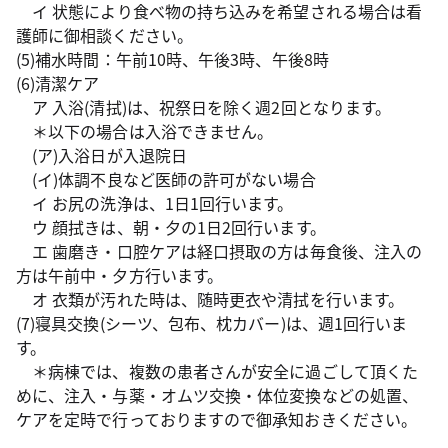
イ 状態により食べ物の持ち込みを希望される場合は看
護師に御相談ください。
(5)補水時間：午前10時、午後3時、午後8時
(6)清潔ケア
ア 入浴(清拭)は、祝祭日を除く週2回となります。
＊以下の場合は入浴できません。
(ア)入浴日が入退院日
(イ)体調不良など医師の許可がない場合
イ お尻の洗浄は、1日1回行います。
ウ 顔拭きは、朝・夕の1日2回行います。
エ 歯磨き・口腔ケアは経口摂取の方は毎食後、注入の
方は午前中・夕方行います。
オ 衣類が汚れた時は、随時更衣や清拭を行います。
(7)寝具交換(シーツ、包布、枕カバー)は、週1回行いま
す。
＊病棟では、複数の患者さんが安全に過ごして頂くた
めに、注入・与薬・オムツ交換・体位変換などの処置、
ケアを定時で行っておりますので御承知おきください。