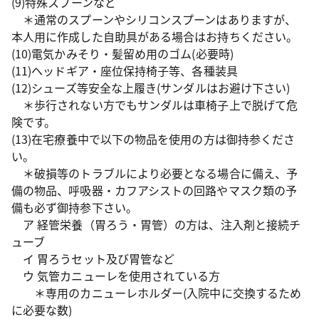
(9)特殊スプーンなど
＊通常のスプーンやシリコンスプーンはありますが、
本人用に作成した自助具がある場合はお持ちください。
(10)電気かみそり・髪留め用のゴム(必要時)
(11)ヘッドギア・座位保持椅子等、各種装具
(12)シューズ等安全な上履き(サンダルはお避け下さい)
＊歩行されない方でもサンダルは車椅子上で脱げて危
険です。
(13)在宅療養中で以下の物品を使用の方は御持参くださ
い。
＊破損等のトラブルにより必要となる場合に備え、予
備の物品、呼吸器・カフアシストの回路やマスク類の予
備も必ず御持参下さい。
ア 経管栄養（胃ろう・胃管）の方は、注入剤と接続チ
ューブ
イ 胃ろうセット及び胃管など
ウ 気管カニューレを使用されている方
＊専用のカニューレホルダー(入院中に交換するため
に必要な数)