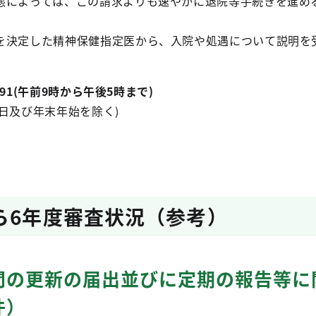
態によっては、この請求よりも速やかに退院等手続きを進め
を決定した精神保健指定医から、入院や処遇について説明を
891(午前9時から午後5時まで)
日及び年末年始を除く)
ら6年度審査状況（参考）
間の更新の届出並びに定期の報告等に
件）