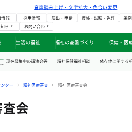
音声読み上げ・文字拡大・色合い変更
織情報
採用情報
届出・申請
資格・試験・免許
条例
お知らせ
お問い合わせ
庭
生活の福祉
福祉の基盤づくり
保健・医
現在募集中の講演会等
精神保健福祉相談
依存症に関する
センター
精神医療審査
精神医療審査会
審査会