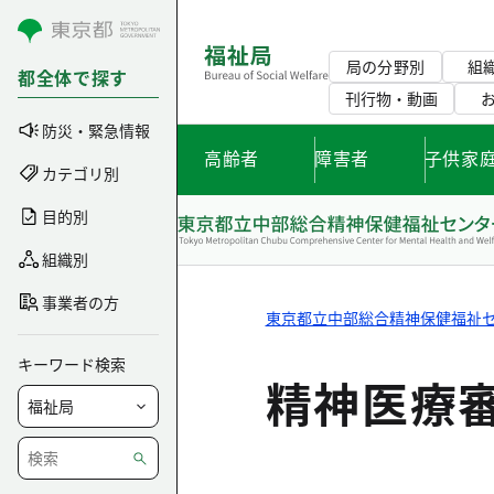
コンテンツにスキップ
局の分野別
組
都全体で探す
刊行物・動画
防災・緊急情報
高齢者
障害者
子供家
カテゴリ別
目的別
組織別
事業者の方
東京都立中部総合精神保健福祉
キーワード検索
精神医療