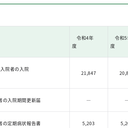
令和4年
令和5
度
護入院者の入院
21,847
20,
届
者の入院期間更新届
―
者の定期病状報告書
5,203
5,