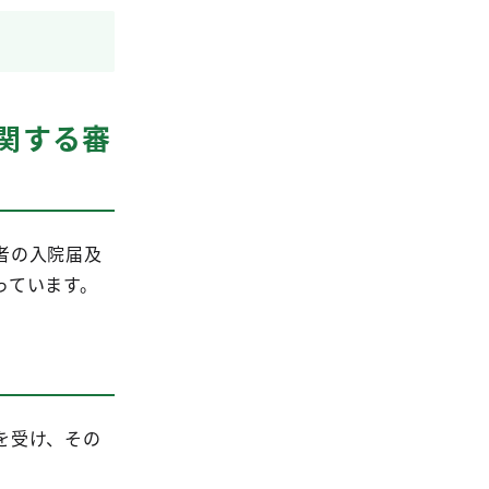
関する審
者の入院届及
っています。
を受け、その