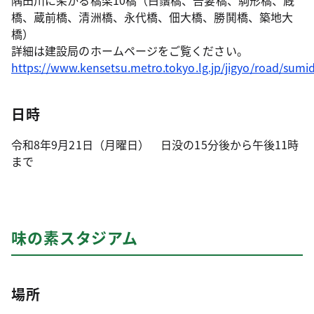
隅田川に架かる橋梁10橋（白鬚橋、吾妻橋、駒形橋、厩
橋、蔵前橋、清洲橋、永代橋、佃大橋、勝鬨橋、築地大
橋）
詳細は建設局のホームページをご覧ください。
https://www.kensetsu.metro.tokyo.lg.jp/jigyo/road/sum
日時
令和8年9月21日（月曜日） 日没の15分後から午後11時
まで
味の素スタジアム
場所