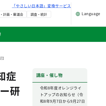
「やさしい日本語」変換サービス
Language
・計画・審議会
調査・統計
療
切】
知症
講座・催し物
ー研
令和8年度オレンジライ
トアップのお知らせ（令
和8年9月7日から9月27日