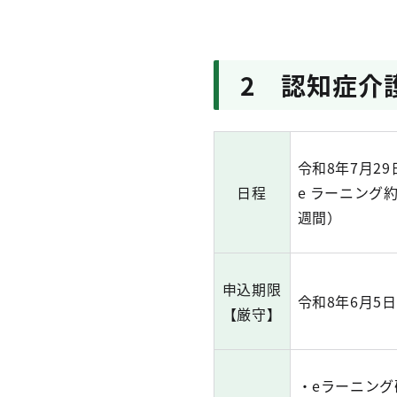
2 認知症介
令和8年7月2
日程
e ラーニング
週間）
申込期限
令和8年6月5
【厳守】
・eラーニング