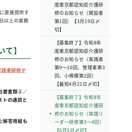
度東京都認知症介護研
者に直接提供す
修のお知らせ（開設者
 日以上の実務
第1回）【3月19日〆
切】
【募集終了】令和8年
いて】
度東京都認知症介護研
修のお知らせ（実践者
第9～10回、管理者第3
実践者研修テ
回、小規模第2回）
【最短4月21日〆切】
必要書類②／
【募集終了】令和8年
ストの通読と
度東京都認知症介護研
修のお知らせ（実践リ
た解答用紙も
ーダー研修第3～4回）
【6月5日〆切】