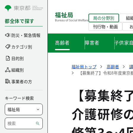
コンテンツにスキップ
局の分野別
組
都全体で探す
刊行物・動画
防災・緊急情報
高齢者
障害者
子供家
カテゴリ別
目的別
福祉局トップ
高齢者
組織別
【募集終了】令和8年度東京
事業者の方
【募集終
キーワード検索
介護研修
修第3～4