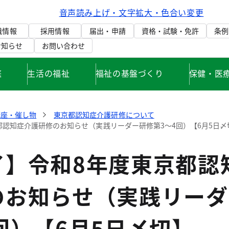
音声読み上げ・文字拡大・色合い変更
織情報
採用情報
届出・申請
資格・試験・免許
条例
お知らせ
お問い合わせ
庭
生活の福祉
福祉の基盤づくり
保健・医
講座・催し物
東京都認知症介護研修について
都認知症介護研修のお知らせ（実践リーダー研修第3～4回）【6月5日〆
了】令和8年度東京都認
のお知らせ（実践リーダ
回）【6月5日〆切】