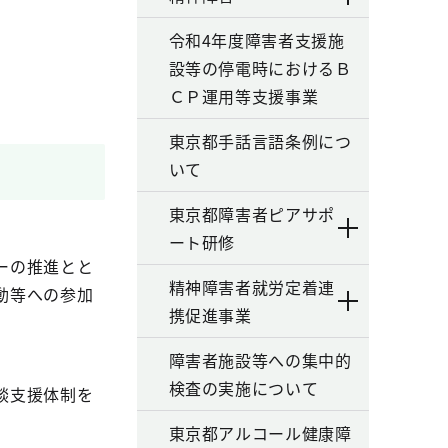
令和4年度障害者支援施
設等の停電時におけるＢ
ＣＰ運用等支援事業
東京都手話言語条例につ
いて
東京都障害者ピアサポ
ート研修
ーの推進とと
精神障害者就労定着連
動等への参加
携促進事業
障害者施設等への集中的
検査の実施について
談支援体制を
東京都アルコール健康障