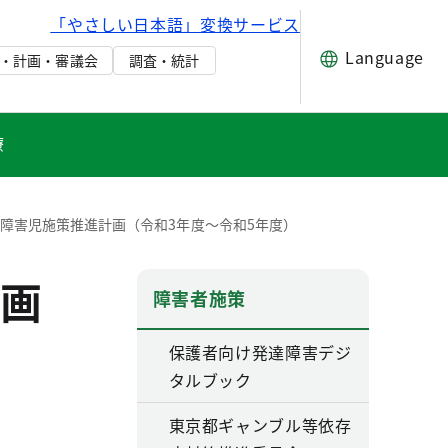
「やさしい日本語」変換サービス
Language
・計画・審議会
調査・統計
療
障害児施策推進計画（令和3年度～令和5年度）
画
障害者施策
保護者向け発達障害デジ
タルブック
東京都ギャンブル等依存