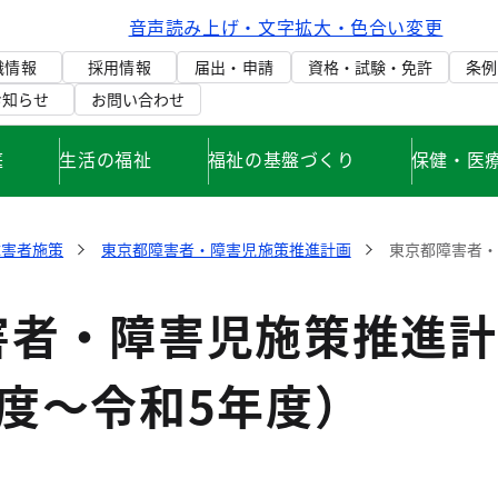
音声読み上げ・文字拡大・色合い変更
織情報
採用情報
届出・申請
資格・試験・免許
条例
お知らせ
お問い合わせ
庭
生活の福祉
福祉の基盤づくり
保健・医
障害者施策
東京都障害者・障害児施策推進計画
東京都障害者・
害者・障害児施策推進計
度～令和5年度）