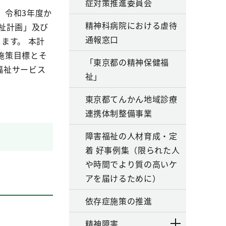
症対策推進委員会
、令和3年度か
精神科病院における虐待
祉計画」及び
通報窓口
ます。 本計
施策目標とそ
「東京都の精神保健福
福祉サービス
祉」
東京都てんかん地域診療
連携体制整備事業
障害福祉の人材育成・定
着 好事例集（限られた人
や時間でより質の高いケ
アを届けるために）
依存症施策の推進
精神障害