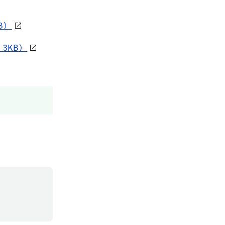
B）
3KB）