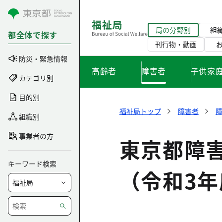
コンテンツにスキップ
局の分野別
組
都全体で探す
刊行物・動画
防災・緊急情報
高齢者
障害者
子供家
カテゴリ別
目的別
福祉局トップ
障害者
組織別
事業者の方
東京都障
キーワード検索
（令和3年