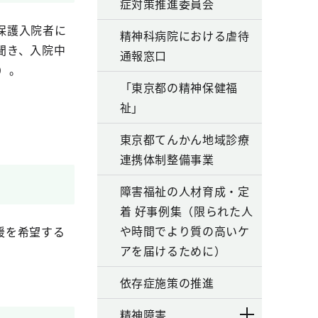
症対策推進委員会
保護入院者に
精神科病院における虐待
聞き、入院中
通報窓口
の２）。
「東京都の精神保健福
祉」
東京都てんかん地域診療
連携体制整備事業
障害福祉の人材育成・定
着 好事例集（限られた人
や時間でより質の高いケ
援を希望する
アを届けるために）
依存症施策の推進
精神障害