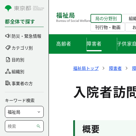
コンテンツにスキップ
局の分野別
組
都全体で探す
刊行物・動画
防災・緊急情報
高齢者
障害者
子供家
カテゴリ別
目的別
福祉局トップ
障害者
組織別
事業者の方
入院者訪
キーワード検索
概要