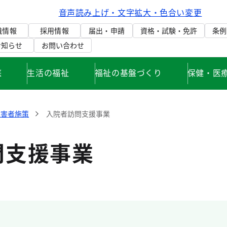
音声読み上げ・文字拡大・色合い変更
織情報
採用情報
届出・申請
資格・試験・免許
条例
お知らせ
お問い合わせ
庭
生活の福祉
福祉の基盤づくり
保健・医
障害者施策
入院者訪問支援事業
問支援事業