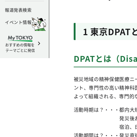
報道発表検索
イベント情報
1 東京DPAT
おすすめの情報を
テーマごとに発信
DPATとは（Disas
被災地域の精神保健医療ニ
ント、専門性の高い精神科
よって組織される、専門的
活動時期は？・・・都内大
発災後おおむね48
宿泊、日常生活面
活動期間は？・・・発災直