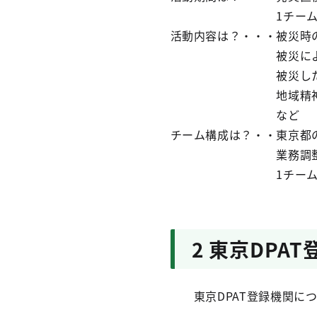
1チーム当たり1週
活動内容は？・・・被災時
被災によって機能
被災した精神障害者
地域精神保健活動の
など
チーム構成は？・・東京都
業務調整員（連絡調
1チーム4名
2 東京DPA
東京DPAT登録機関につ