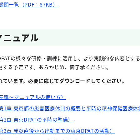
機関一覧（PDF：87KB）
Tマニュアル
ATの様々な研修・訓練に活用し、より実践的な内容とす
する予定です。あらかじめ、御了承ください。
れています。必要に応じてダウンロードしてください。
（表紙～マニュアルの使い方）
（第1章 東京都の災害医療体制の概要と平時の精神保健医療体
第2章 東京DPATの平時の準備）
第3章 発災直後から出動までの東京DPATの活動）