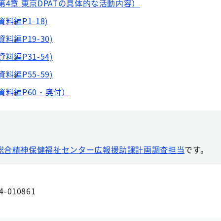
第4章 東京DPATの具体的な活動内容）
料編P1-18)
料編P19-30)
料編P31-54)
料編P55-59)
資料編P60‐奥付）
総合精神保健福祉センター広報援助課計画調査担当
です。
4-010861