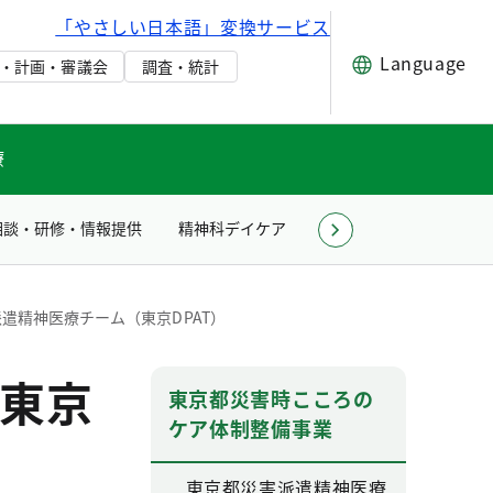
「やさしい日本語」変換サービス
Language
・計画・審議会
調査・統計
療
相談・研修・情報提供
精神科デイケア
施設見学
精神保健
遣精神医療チーム（東京DPAT）
東京
東京都災害時こころの
ケア体制整備事業
東京都災害派遣精神医療