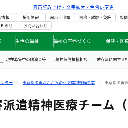
音声読み上げ・文字拡大・色合い変更
織情報
採用情報
届出・申請
資格・試験・免許
条例
お知らせ
お問い合わせ
庭
生活の福祉
福祉の基盤づくり
保健・医
現在募集中の講演会等
精神保健福祉相談
依存症に関する
センター
東京都災害時こころのケア体制整備事業
東京都災害派
害派遣精神医療チーム（