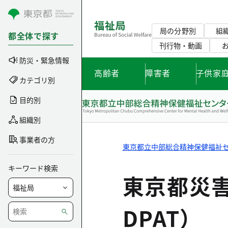
コンテンツにスキップ
局の分野別
組
都全体で探す
刊行物・動画
防災・緊急情報
高齢者
障害者
子供家
カテゴリ別
目的別
組織別
事業者の方
東京都立中部総合精神保健福祉
キーワード検索
東京都災
DPAT）