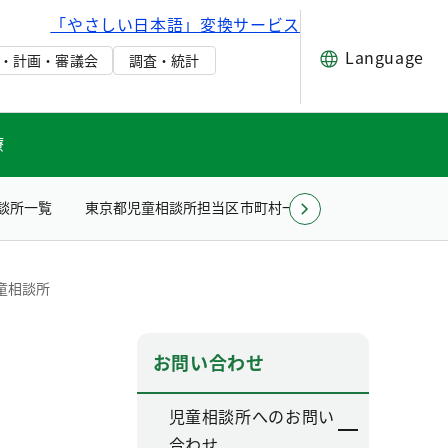
「やさしい日本語」変換サービス
Language
・計画・審議会
調査・統計
療
談所一覧
東京都児童相談所担当区市町村一覧
その他
Toky
童相談所
お問い合わせ
児童相談所へのお問い
合わせ