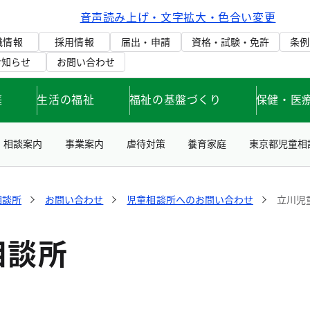
音声読み上げ・文字拡大・色合い変更
織情報
採用情報
届出・申請
資格・試験・免許
条例
お知らせ
お問い合わせ
庭
生活の福祉
福祉の基盤づくり
保健・医
相談案内
事業案内
虐待対策
養育家庭
東京都児童相
相談所
お問い合わせ
児童相談所へのお問い合わせ
立川児
相談所