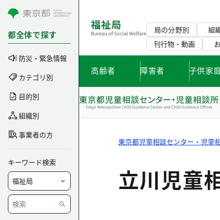
コンテンツにスキップ
局の分野別
組
都全体で探す
刊行物・動画
防災・緊急情報
高齢者
障害者
子供家
カテゴリ別
目的別
組織別
事業者の方
東京都児童相談センター・児童
キーワード検索
立川児童