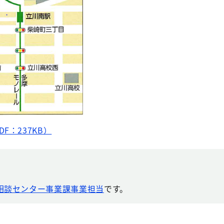
F：237KB）
相談センター事業課事業担当
です。