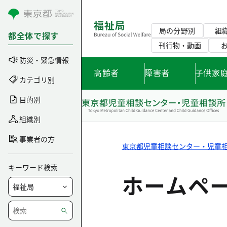
コンテンツにスキップ
局の分野別
組
都全体で探す
刊行物・動画
防災・緊急情報
高齢者
障害者
子供家
カテゴリ別
目的別
組織別
事業者の方
東京都児童相談センター・児童
キーワード検索
ホームペ