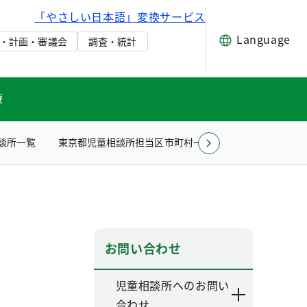
「やさしい日本語」変換サービス
Language
・計画・審議会
調査・統計
療
談所一覧
東京都児童相談所担当区市町村一覧
その他
Toky
お問い合わせ
児童相談所へのお問い
合わせ