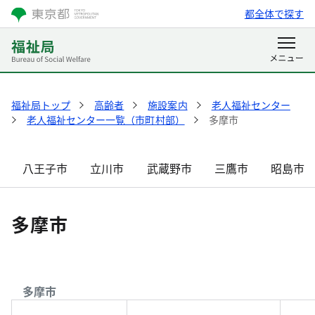
都全体で探す
福祉局トップ
高齢者
施設案内
老人福祉センター
老人福祉センター一覧（市町村部）
多摩市
八王子市
立川市
武蔵野市
三鷹市
昭島市
多摩市
多摩市