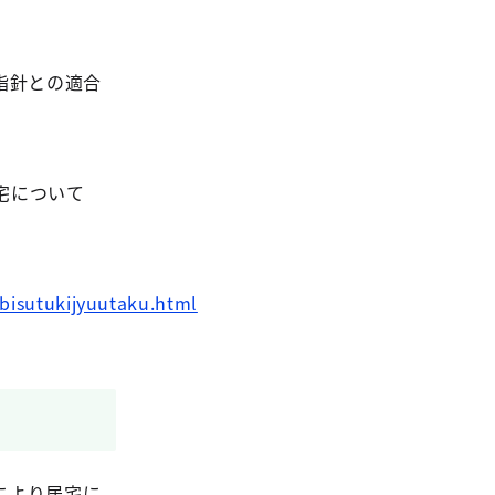
指針との適合
宅について
abisutukijyuutaku.html
により居宅に