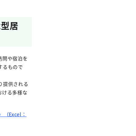
能型居
訪問や宿泊を
するもので
り提供される
おける多様な
Excel：