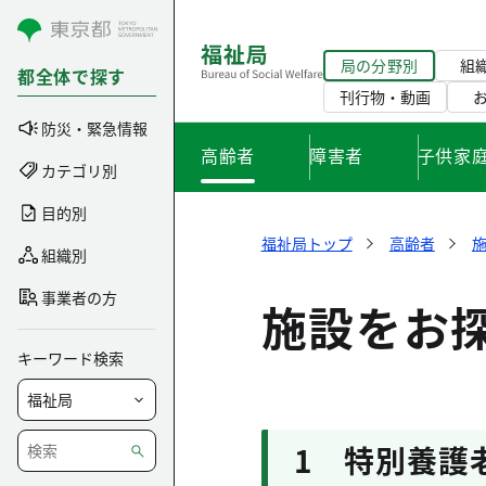
コンテンツにスキップ
局の分野別
組
都全体で探す
刊行物・動画
防災・緊急情報
高齢者
障害者
子供家
カテゴリ別
目的別
福祉局トップ
高齢者
組織別
事業者の方
施設をお
キーワード検索
1 特別養護