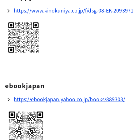
https://www.kinokuniya.co.jp/f/dsg-08-EK-2093971
ebookjapan
https://ebookjapan.yahoo.co.jp/books/889303/