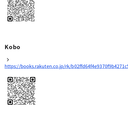
Kobo
https://books.rakuten.co.jp/rk/b02ffd64f4e9370f9b4271