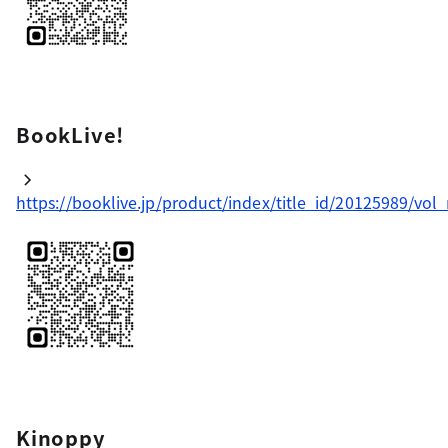
BookLive!
https://booklive.jp/product/index/title_id/20125989/vol
Kinoppy