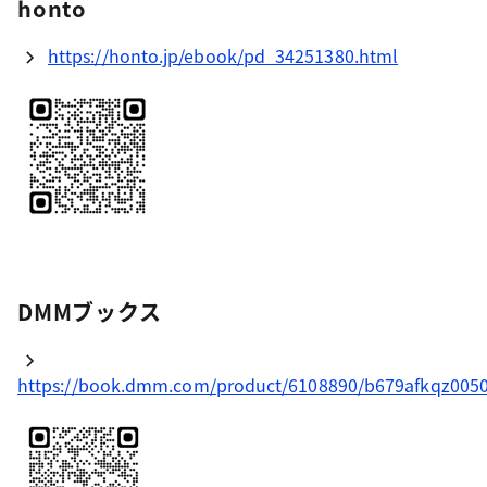
honto
https://honto.jp/ebook/pd_34251380.html
DMMブックス
https://book.dmm.com/product/6108890/b679afkqz0050