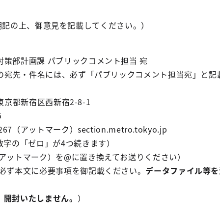
明記の上、御意見を記載してください。）
策部計画課 パブリックコメント担当 宛
ルの宛先・件名には、必ず「パブリックコメント担当宛」と記
1 東京都新宿区西新宿2-8-1
5
267（アットマーク）section.metro.tokyo.jp
数字の「ゼロ」が4つ続きます）
（アットマーク）を@に置き換えてお送りください）
、必ず本文に必要事項を御記載ください。
データファイル等を
、開封いたしません。
）