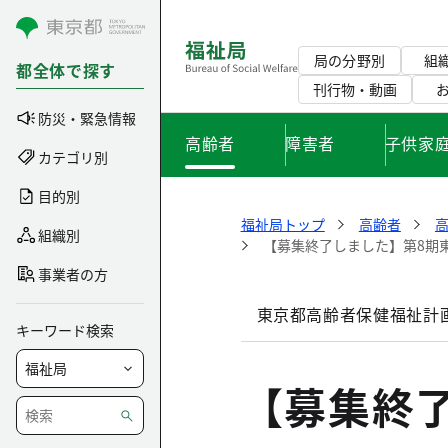
コンテンツにスキップ
局の分野別
組
都全体で探す
刊行物・動画
防災・緊急情報
高齢者
障害者
子供家
カテゴリ別
目的別
福祉局トップ
高齢者
組織別
【募集終了しました】第8期
事業者の方
東京都高齢者保健福祉計画
キーワード検索
【募集終