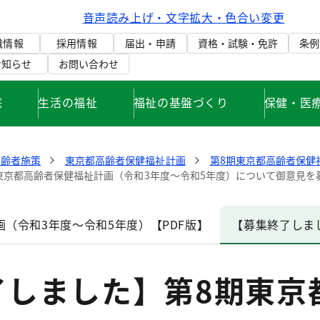
音声読み上げ・文字拡大・色合い変更
織情報
採用情報
届出・申請
資格・試験・免許
条例
お知らせ
お問い合わせ
庭
生活の福祉
福祉の基盤づくり
保健・医
高齢者施策
東京都高齢者保健福祉計画
第8期東京都高齢者保健
東京都高齢者保健福祉計画（令和3年度～令和5年度）について御意見を
（令和3年度～令和5年度）【PDF版】
【募集終了しま
了しました】第8期東京