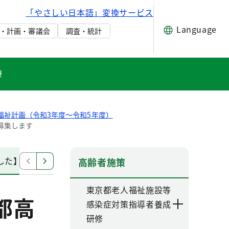
「やさしい日本語」変換サービス
Language
・計画・審議会
調査・統計
療
福祉計画（令和3年度～令和5年度）
募集します
した】第8期東京都高齢者保健福祉計画（令和3年度～令和5
高齢者施策
東京都老人福祉施設等
都高
感染症対策指導者養成
研修