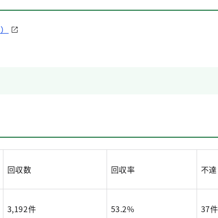
B）
回収数
回収率
不達
3,192件
53.2%
37