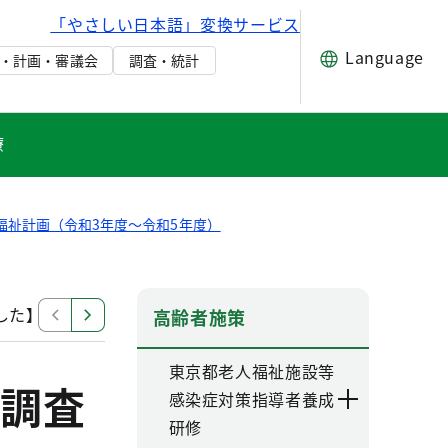
「やさしい日本語」変換サービス
Language
・計画・審議会
調査・統計
療
福祉計画（令和3年度～令和5年度）
した】第8期東京都高齢者保健福祉計画（令和3年度～令和5
高齢者施策
東京都老人福祉施設等
調査
感染症対策指導者養成
研修