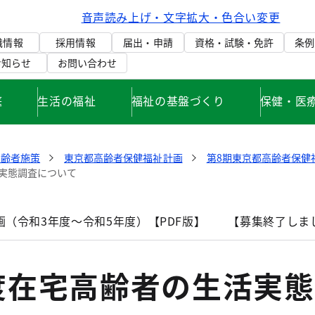
音声読み上げ・文字拡大・色合い変更
織情報
採用情報
届出・申請
資格・試験・免許
条例
お知らせ
お問い合わせ
庭
生活の福祉
福祉の基盤づくり
保健・医
高齢者施策
東京都高齢者保健福祉計画
第8期東京都高齢者保健
実態調査について
（令和3年度～令和5年度）【PDF版】
【募集終了しま
度在宅高齢者の生活実態