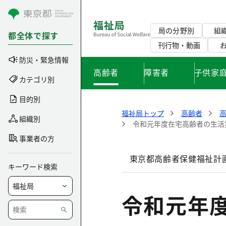
コンテンツにスキップ
局の分野別
組
都全体で探す
刊行物・動画
防災・緊急情報
高齢者
障害者
子供家
カテゴリ別
目的別
福祉局トップ
高齢者
組織別
令和元年度在宅高齢者の生活
事業者の方
東京都高齢者保健福祉計画
キーワード検索
令和元年