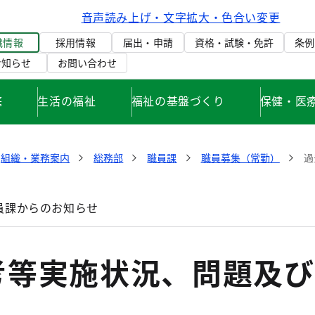
音声読み上げ・文字拡大・色合い変更
織情報
採用情報
届出・申請
資格・試験・免許
条例
お知らせ
お問い合わせ
庭
生活の福祉
福祉の基盤づくり
保健・医
組織・業務案内
総務部
職員課
職員募集（常勤）
過
員課からのお知らせ
考等実施状況、問題及び