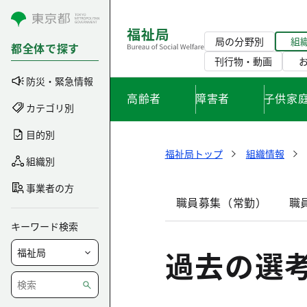
コンテンツにスキップ
局の分野別
組
都全体で探す
刊行物・動画
防災・緊急情報
高齢者
障害者
子供家
カテゴリ別
目的別
福祉局トップ
組織情報
組織別
事業者の方
職員募集（常勤）
職
キーワード検索
過去の選