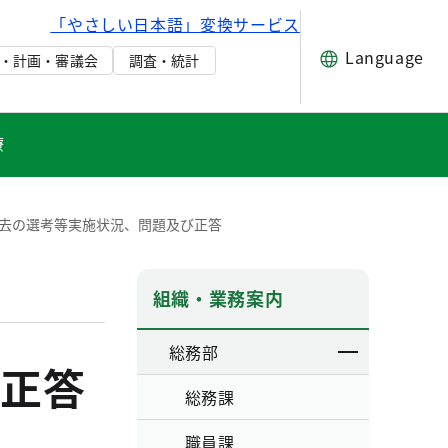
「やさしい日本語」変換サービス
Language
・計画・審議会
調査・統計
療
去の選考等実施状況、問題及び正答
組織・業務案内
総務部
正答
総務課
職員課