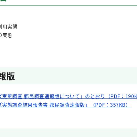
利用実態
の実態
報版
実態調査 都民調査速報版について」のとおり（PDF：190K
実態調査結果報告書 都民調査速報版」（PDF：357KB）