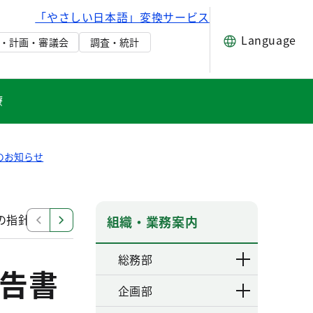
「やさしい日本語」変換サービス
Language
・計画・審議会
調査・統計
療
のお知らせ
の指針別冊）
避難所管理運営の指針（平成30年3月版）
組織・業務案内
総務部
告書
企画部