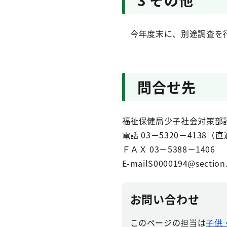
3 その他
今年度末に、別途調査を行
問合せ先
福祉保健局少子社会対策部
電話 03－5320－4138（
ＦＡＸ 03－5388－1406
E-mailS0000194@section.
お問い合わせ
このページの担当は
子供・