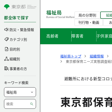
コンテンツにスキップ
局の分野別
組
都全体で探す
刊行物・動画
防災・緊急情報
高齢者
障害者
子供家
カテゴリ別
目的別
福祉局トップ
組織情報
組織別
東京都保育ニーズ実態調査結
事業者の方
避難所における新型コロ
キーワード検索
東京都保