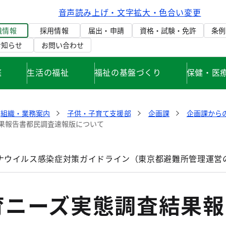
音声読み上げ・文字拡大・色合い変更
織情報
採用情報
届出・申請
資格・試験・免許
条例
お知らせ
お問い合わせ
庭
生活の福祉
福祉の基盤づくり
保健・医
組織・業務案内
子供・子育て支援部
企画課
企画課から
果報告書都民調査速報版について
ナウイルス感染症対策ガイドライン（東京都避難所管理運営
育ニーズ実態調査結果報