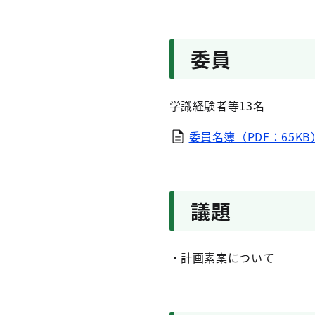
委員
学識経験者等13名
委員名簿（PDF：65KB
議題
・計画素案について