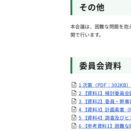
その他
本会議は、困難な問題を抱
開で行います。
委員会資料
1 次第（PDF：302KB
2 【資料1】検討委員会
3 【資料2】委員・幹事名
4 【資料3】計画素案（PD
5 【資料4】調査及びヒ
6 【参考資料1】困難な