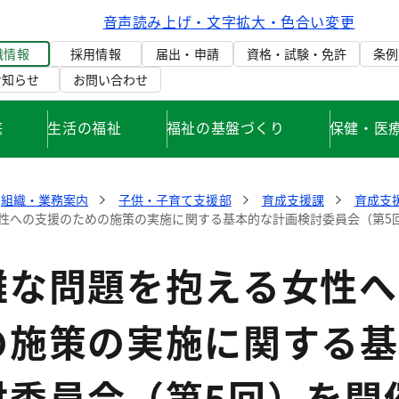
音声読み上げ・文字拡大・色合い変更
織情報
採用情報
届出・申請
資格・試験・免許
条例
お知らせ
お問い合わせ
庭
生活の福祉
福祉の基盤づくり
保健・医
組織・業務案内
子供・子育て支援部
育成支援課
育成支
性への支援のための施策の実施に関する基本的な計画検討委員会（第5
難な問題を抱える女性へ
の施策の実施に関する基
討委員会（第5回）を開