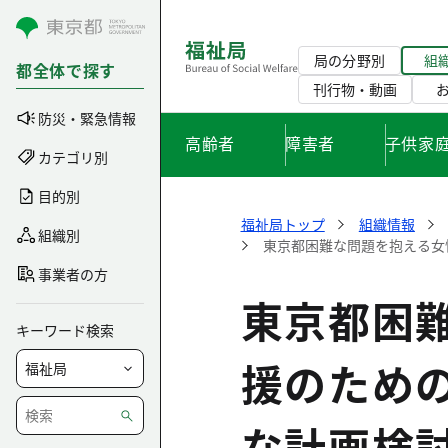
コンテンツにスキップ
局の分野別
組
都全体で探す
刊行物・動画
防災・緊急情報
高齢者
障害者
子供家
カテゴリ別
目的別
福祉局トップ
組織情報
組織別
東京都困難な問題を抱える女
事業者の方
東京都困
キーワード検索
援のため
な計画検