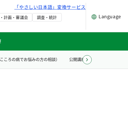
「やさしい日本語」変換サービス
Language
・計画・審議会
調査・統計
療
こころの病でお悩みの方の相談）
公開講座
当センターのデイ