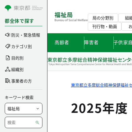
コンテンツにスキップ
局の分野別
組
都全体で探す
刊行物・動画
防災・緊急情報
高齢者
障害者
子供家
カテゴリ別
目的別
組織別
事業者の方
東京都立多摩総合精神保健福祉
キーワード検索
2025年度