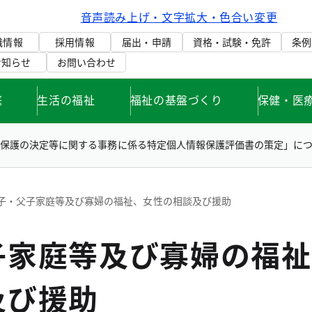
音声読み上げ・文字拡大・色合い変更
織情報
採用情報
届出・申請
資格・試験・免許
条例
お知らせ
お問い合わせ
庭
生活の福祉
福祉の基盤づくり
保健・医
活保護の決定等に関する事務に係る特定個人情報保護評価書の策定」に
子・父子家庭等及び寡婦の福祉、女性の相談及び援助
子家庭等及び寡婦の福祉
及び援助