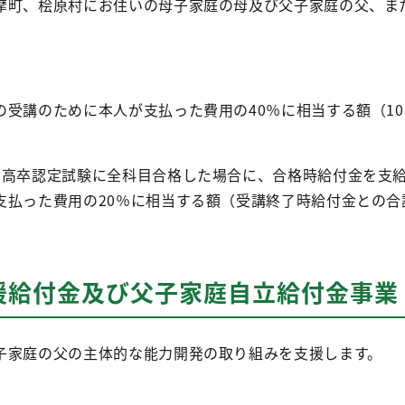
町、桧原村にお住いの母子家庭の母及び父子家庭の父、ま
受講のために本人が支払った費用の40％に相当する額（1
。
高卒認定試験に全科目合格した場合に、合格時給付金を支
支払った費用の20％に相当する額（受講終了時給付金との合
援給付金及び父子家庭自立給付金事業
子家庭の父の主体的な能力開発の取り組みを支援します。