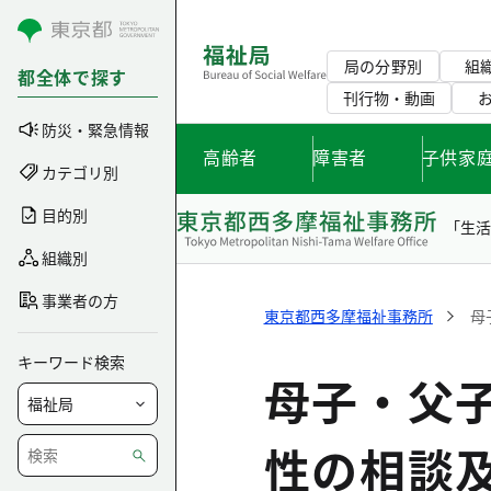
コンテンツにスキップ
局の分野別
組
都全体で探す
刊行物・動画
防災・緊急情報
高齢者
障害者
子供家
カテゴリ別
目的別
「生
組織別
事業者の方
東京都西多摩福祉事務所
母
キーワード検索
母子・父
性の相談