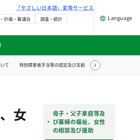
「やさしい日本語」変換サービス
Language
・計画・審議会
調査・統計
療
ついて
特別障害者手当等の認定及び支給
生活困窮者自立支援事
、女
母子・父子家庭等及
び寡婦の福祉、女性
の相談及び援助