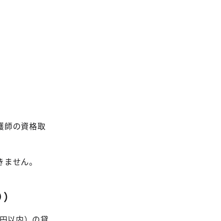
護師の資格取
きません。
り）
万円以内）の貸