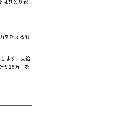
たはひとり親
0万を超えるも
給します。支給
計が15万円を