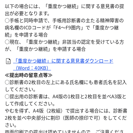
以下の場合には、「重度かつ継続」に関する意見書の提
出が必要となります。
○手帳と同時申請で、手帳用診断書の主たる精神障害の
病名欄のICDコードが「F4～F9圏内」で「重度かつ継
続」を申請する場合
○現在、「重度かつ継続」非該当の認定を受けている方
が、「重度かつ継続」を申請する場合
「重度かつ継続」に関する意見書ダウンロード
（Word：40KB）
≪提出時の留意点等≫
○診断書の2枚目の左上にある氏名欄にも患者氏名を記入
してください。
○提出用の診断書は、A4版の1枚目と2枚目を並べA3版と
して作成してください。
やむを得ず、A4版（2枚組）で提出する場合には、診断書
2枚を並べ中央部分に割印（医師の捺印で可）をしてくだ
さい。
両面印刷での提出は認めていませんので、ご注意くださ