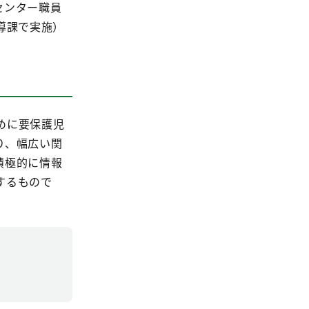
センター職員
導課で実施）
めに要保護児
り、幅広い関
積極的に情報
するもので