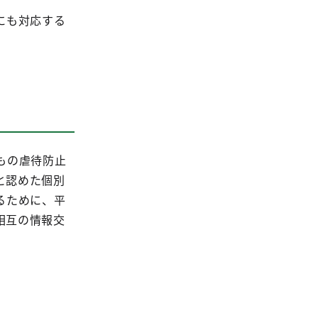
にも対応する
）
もの虐待防止
と認めた個別
るために、平
相互の情報交