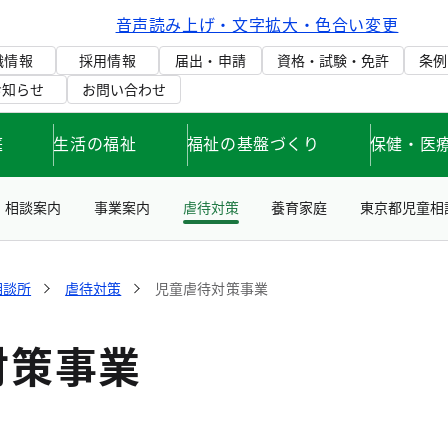
音声読み上げ・文字拡大・色合い変更
織情報
採用情報
届出・申請
資格・試験・免許
条例
お知らせ
お問い合わせ
庭
生活の福祉
福祉の基盤づくり
保健・医
相談案内
事業案内
虐待対策
養育家庭
東京都児童相
相談所
虐待対策
児童虐待対策事業
対策事業