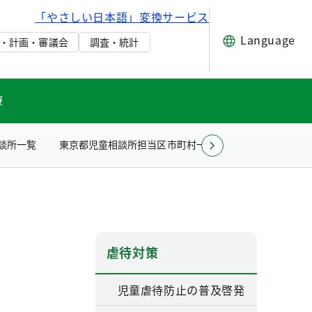
「やさしい日本語」変換サービス
Language
・計画・審議会
調査・統計
療
談所一覧
東京都児童相談所担当区市町村一覧
その他
Toky
虐待対策
児童虐待防止の普及啓発