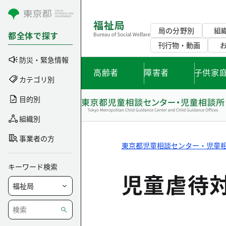
コンテンツにスキップ
局の分野別
組
都全体で探す
刊行物・動画
防災・緊急情報
高齢者
障害者
子供家
カテゴリ別
目的別
組織別
事業者の方
東京都児童相談センター・児童
キーワード検索
児童虐待