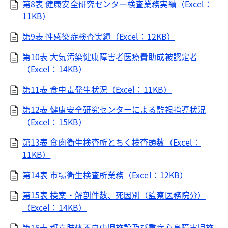
第8表 健康安全研究センター検査業務実績（Excel：
11KB）
第9表 性感染症検査実績（Excel：12KB）
第10表 大気汚染健康障害者医療費助成被認定者
（Excel：14KB）
第11表 食中毒発生状況（Excel：11KB）
第12表 健康安全研究センターによる監視指導状況
（Excel：15KB）
第13表 食肉衛生検査所とちく検査頭数（Excel：
11KB）
第14表 市場衛生検査所業務（Excel：12KB）
第15表 検案・解剖件数、死因別（監察医務院分）
（Excel：14KB）
第16表 都立肢体不自由児施設及び重症心身障害児施