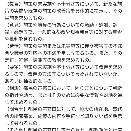
【提言】施策の未実施や不十分さ等について、新たな施
策の実施や既存の施策の改善策を具体的に提示し、その
実施を求めるもの。
【意見】施策や職員の行為についての激励・感謝、評
論・感想等で、一般的な都政や知事発言等に対する賛否
や批判を含むもの。
【苦情】施策の実施または未実施等に伴う被害等の不都
合や職員の対応への不満を申し立てるもの。また、その
是正、補償、陳謝等の救済を求めるもの。
【要望】施策の未実施や不十分さ等について改善を求め
るもので、改善の方法等について言及されていないか、
あるいは抽象的なもの。
【相談】都民の声窓口において、困りごとについて判断
の指針や助言、またはそのために必要な情報や対話を通
じて求めるもの。
【問合せ】都民の声窓口に対して、施設の所在地、事務
所の所管部署、施策の内容や手続など知りたい点を明示
して尋ねるもの。
【その他】都民の声窓口に寄せられた、都政運営とは直