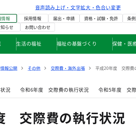
音声読み上げ・文字拡大・色合い変更
織情報
採用情報
届出・申請
資格・試験・免許
条例
お知らせ
お問い合わせ
庭
生活の福祉
福祉の基盤づくり
保健・医
情報公開
その他
交際費・海外出張
平成20年度 交際費
行状況
令和6年度 交際費の執行状況
令和5年度 交
度 交際費の執行状況