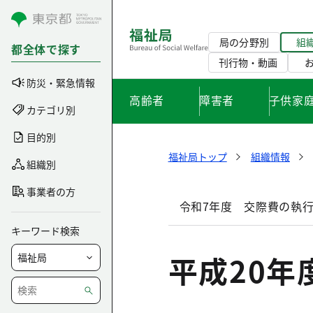
コンテンツにスキップ
局の分野別
組
都全体で探す
刊行物・動画
防災・緊急情報
高齢者
障害者
子供家
カテゴリ別
目的別
福祉局トップ
組織情報
組織別
事業者の方
令和7年度 交際費の執
キーワード検索
平成20年