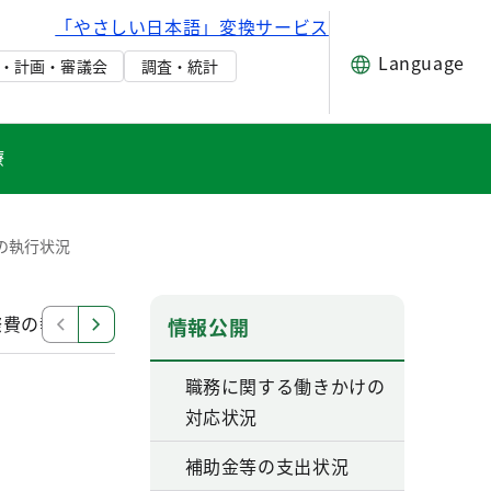
「やさしい日本語」変換サービス
Language
・計画・審議会
調査・統計
療
の執行状況
際費の執行状況
令和4年度 交際費の執行状況
令和3
情報公開
職務に関する働きかけの
対応状況
補助金等の支出状況