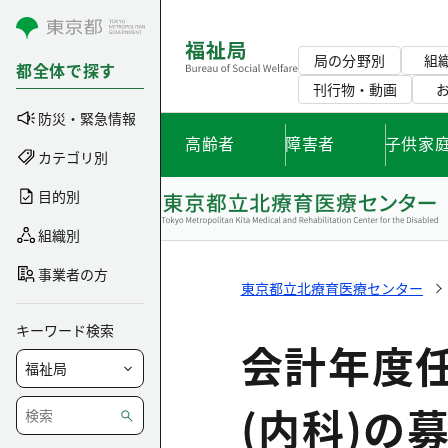
コンテンツにスキップ
局の分野別
組
都全体で探す
刊行物・動画
防災・緊急情報
高齢者
障害者
子供家
カテゴリ別
目的別
組織別
事業者の方
東京都立北療育医療センター
キーワード検索
会計年度任
(内科)の