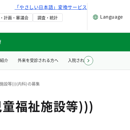
「やさしい日本語」変換サービス
Language
・計画・審議会
調査・統計
療
紹介
外来を受診される方へ
入院される方へ
療育のご案
設等)))(内科)の募集
童福祉施設等)))