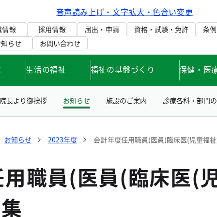
音声読み上げ・文字拡大・色合い変更
織情報
採用情報
届出・申請
資格・試験・免許
条例
お知らせ
お問い合わせ
庭
生活の福祉
福祉の基盤づくり
保健・医
院長より御挨拶
お知らせ
施設のご案内
診療各科・部門の
お知らせ
2023年度
会計年度任用職員(医員(臨床医(児童福祉施
用職員(医員(臨床医(児
募集