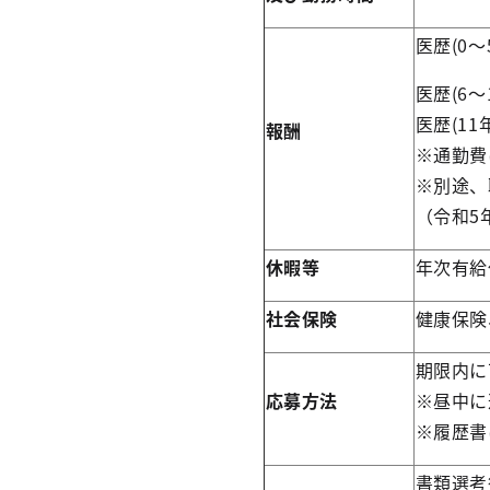
医歴(0～
医歴(6～
医歴(11
報酬
※通勤費
※別途、
（令和5
休暇等
年次有給
社会保険
健康保険
期限内に
応募方法
※昼中に
※履歴書
書類選考