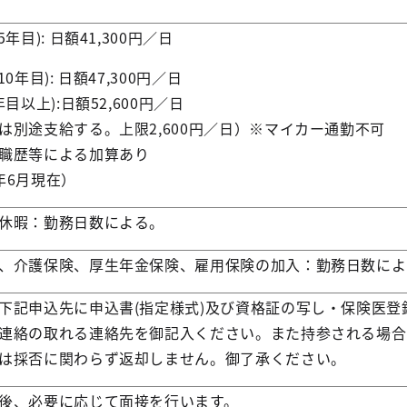
5年目): 日額41,300円／日
10年目): 日額47,300円／日
年目以上):日額52,600円／日
は別途支給する。上限2,600円／日）※マイカー通勤不可
職歴等による加算あり
年6月現在）
休暇：勤務日数による。
、介護保険、厚生年金保険、雇用保険の加入：勤務日数によ
下記申込先に申込書(指定様式)及び資格証の写し・保険医
連絡の取れる連絡先を御記入ください。また持参される場合
は採否に関わらず返却しません。御了承ください。
後、必要に応じて面接を行います。