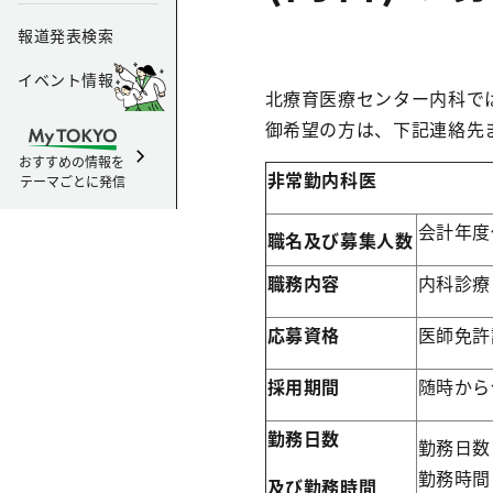
報道発表検索
イベント情報
北療育医療センター内科で
御希望の方は、下記連絡先
おすすめの情報を
非常勤内科医
テーマごとに発信
会計年度
職名及び募集人数
職務内容
内科診療
応募資格
医師免許
採用期間
随時から
勤務日数
勤務日数
勤務時間
及び勤務時間