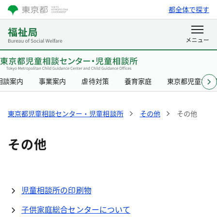
都全体で探す
相談案内
事業案内
虐待対策
養育家庭
東京都児童相談
東京都児童相談センター・児童相談所
その他
その他
その他
児童相談所の印刷物
子供家庭総合センターについて