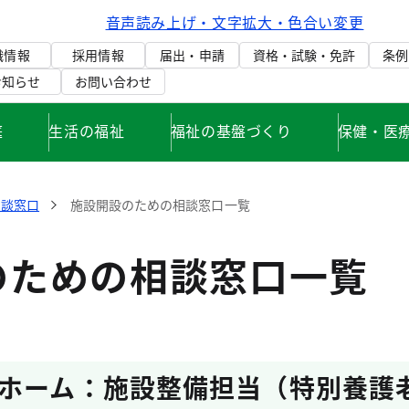
音声読み上げ・文字拡大・色合い変更
織情報
採用情報
届出・申請
資格・試験・免許
条例
お知らせ
お問い合わせ
庭
生活の福祉
福祉の基盤づくり
保健・医
相談窓口
施設開設のための相談窓口一覧
のための相談窓口一覧
ホーム：施設整備担当（特別養護