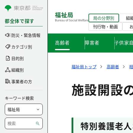
コンテンツにスキップ
局の分野別
組
都全体で探す
刊行物・動画
防災・緊急情報
高齢者
障害者
子供家
カテゴリ別
目的別
福祉局トップ
高齢者
組織別
事業者の方
施設開設
キーワード検索
特別養護老人