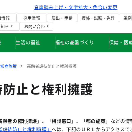
音声読み上げ・文字拡大・色合い変更
織情報
採用情報
届出・申請
資格・試験・免許
条例
お知らせ
お問い合わせ
庭
生活の福祉
福祉の基盤づくり
保健・医
認知症施策
高齢者虐待防止と権利擁護
待防止と権利擁護
高齢者の権利擁護」、「相談窓口」、
「都の施策」
などの情
者虐待防止と権利擁護」
へは、下記のＵＲＬからアクセスで