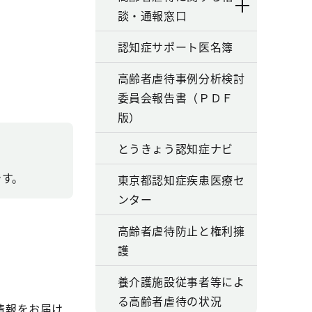
談・通報窓口
認知症サポート医名簿
高齢者虐待事例分析検討
委員会報告書（ＰＤＦ
版）
とうきょう認知症ナビ
です。
東京都認知症疾患医療セ
ンター
高齢者虐待防止と権利擁
護
養介護施設従事者等によ
る高齢者虐待の状況
情報をお届け