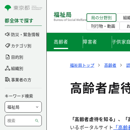
コンテンツにスキップ
局の分野別
組
都全体で探す
刊行物・動画
防災・緊急情報
高齢者
障害者
子供家
カテゴリ別
目的別
福祉局トップ
高齢者
組織別
事業者の方
高齢者虐
キーワード検索
「高齢者虐待を知る」、「
いるポータルサイト
「高齢