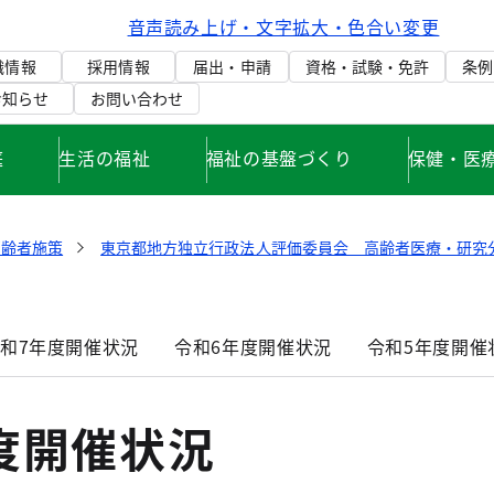
音声読み上げ・文字拡大・色合い変更
織情報
採用情報
届出・申請
資格・試験・免許
条例
お知らせ
お問い合わせ
庭
生活の福祉
福祉の基盤づくり
保健・医
高齢者施策
東京都地方独立行政法人評価委員会 高齢者医療・研究
和7年度開催状況
令和6年度開催状況
令和5年度開催
度開催状況