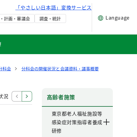
「やさしい日本語」変換サービス
Language
・計画・審議会
調査・統計
療
分科会
分科会の開催状況と会議資料・議事概要
状況
令和4年度開催状況
令和3年度開催状況
令和
高齢者施策
東京都老人福祉施設等
感染症対策指導者養成
研修