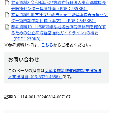
参考資料8 令和4年度地方独立行政法人東京都健康長
寿医療センター年度計画（PDF：535KB）
参考資料9 地方独立行政法人東京都健康長寿医療セン
ター第四期中期目標（本文）（PDF：345KB）
参考資料10 「持続可能な地域医療提供体制を確保す
るための公立病院経営強化ガイドライン｣の概要
（PDF：230KB）
※参考資料1～7は、
こちら
からご確認ください。
お問い合わせ
このページの担当は
高齢者施策推進部施設支援課法
人支援担当（03-5320-4586）
です。
記事ID：114-001-20240814-007167