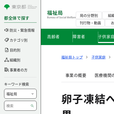
コンテンツにスキップ
局の分野別
組
都全体で探す
刊行物・動画
防災・緊急情報
高齢者
障害者
子供家
カテゴリ別
目的別
福祉局トップ
子供家庭
組織別
事業者の方
事業の概要
医療機関
キーワード検索
卵子凍結