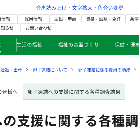
音声読み上げ・文字拡大・色合い変更
織情報
採用情報
届出・申請
資格・試験・免許
条例
お知らせ
お問い合わせ
庭
生活の福祉
福祉の基盤づくり
保健・医
妊娠・出産
卵子凍結について
卵子凍結に係る費用の助成
の皆様へ
卵子凍結への支援に関する各種調査結果
への支援に関する各種調