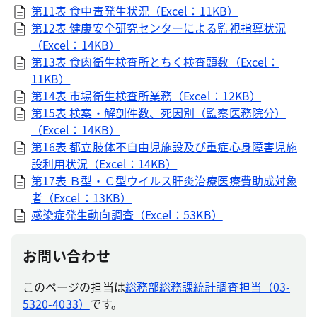
第11表 食中毒発生状況（Excel：11KB）
第12表 健康安全研究センターによる監視指導状況
（Excel：14KB）
第13表 食肉衛生検査所とちく検査頭数（Excel：
11KB）
第14表 市場衛生検査所業務（Excel：12KB）
第15表 検案・解剖件数、死因別（監察医務院分）
（Excel：14KB）
第16表 都立肢体不自由児施設及び重症心身障害児施
設利用状況（Excel：14KB）
第17表 Ｂ型・Ｃ型ウイルス肝炎治療医療費助成対象
者（Excel：13KB）
感染症発生動向調査（Excel：53KB）
お問い合わせ
このページの担当は
総務部総務課統計調査担当（03-
5320-4033）
です。