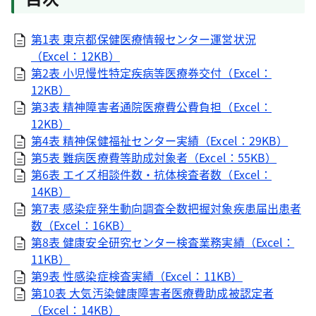
第1表 東京都保健医療情報センター運営状況
（Excel：12KB）
第2表 小児慢性特定疾病等医療券交付（Excel：
12KB）
第3表 精神障害者通院医療費公費負担（Excel：
12KB）
第4表 精神保健福祉センター実績（Excel：29KB）
第5表 難病医療費等助成対象者（Excel：55KB）
第6表 エイズ相談件数・抗体検査者数（Excel：
14KB）
第7表 感染症発生動向調査全数把握対象疾患届出患者
数（Excel：16KB）
第8表 健康安全研究センター検査業務実績（Excel：
11KB）
第9表 性感染症検査実績（Excel：11KB）
第10表 大気汚染健康障害者医療費助成被認定者
（Excel：14KB）