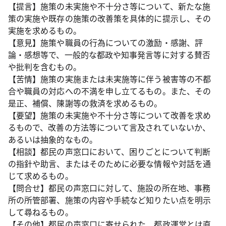
【提言】施策の未実施や不十分さ等について、新たな施
策の実施や既存の施策の改善策を具体的に提示し、その
実施を求めるもの。
【意見】施策や職員の行為についての激励・感謝、評
論・感想等で、一般的な都政や知事発言等に対する賛否
や批判を含むもの。
【苦情】施策の実施または未実施等に伴う被害等の不都
合や職員の対応への不満を申し立てるもの。また、その
是正、補償、陳謝等の救済を求めるもの。
【要望】施策の未実施や不十分さ等について改善を求め
るもので、改善の方法等について言及されていないか、
あるいは抽象的なもの。
【相談】都民の声窓口において、困りごとについて判断
の指針や助言、またはそのために必要な情報や対話を通
じて求めるもの。
【問合せ】都民の声窓口に対して、施設の所在地、事務
所の所管部署、施策の内容や手続など知りたい点を明示
して尋ねるもの。
【その他】都民の声窓口に寄せられた、都政運営とは直