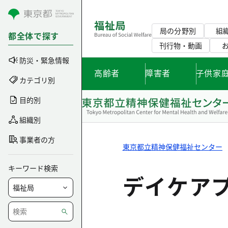
コンテンツにスキップ
局の分野別
組
都全体で探す
刊行物・動画
防災・緊急情報
高齢者
障害者
子供家
カテゴリ別
目的別
組織別
事業者の方
東京都立精神保健福祉センター
キーワード検索
デイケア