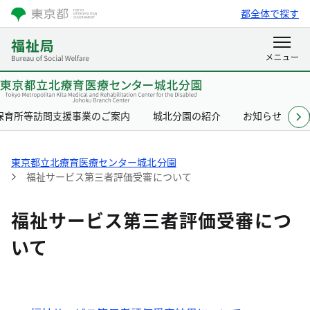
都全体で探す
保育所等訪問支援事業のご案内
城北分園の紹介
お知らせ
東京都立北療育医療センター城北分園
福祉サービス第三者評価受審について
福祉サービス第三者評価受審につ
いて