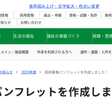
音声読み上げ・文字拡大・色合い変更
織情報
採用情報
届出・申請
資格・試験・免許
条例
お知らせ
お問い合わせ
庭
生活の福祉
福祉の基盤づくり
保健・医
メイン／施設概要
外来を利用される方へ
通所・通園・入所を
お知らせ
2025年度
医師募集パンフレットを作成しました！
パンフレットを作成し