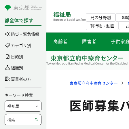
コンテンツにスキップ
局の分野別
組
都全体で探す
刊行物・動画
防災・緊急情報
高齢者
障害者
子供家
カテゴリ別
目的別
組織別
事業者の方
東京都立府中療育センター
キーワード検索
医師募集