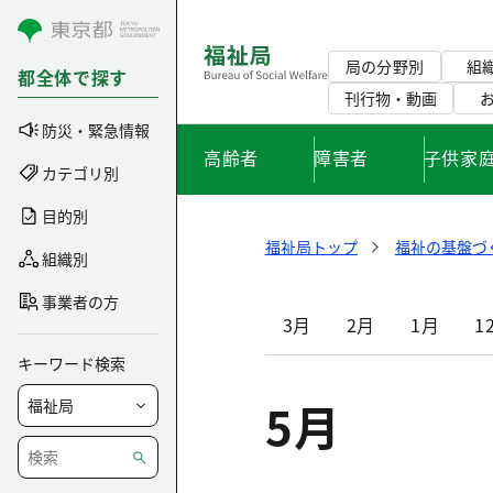
コンテンツにスキップ
局の分野別
組
都全体で探す
刊行物・動画
防災・緊急情報
高齢者
障害者
子供家
カテゴリ別
目的別
福祉局トップ
福祉の基盤づ
組織別
事業者の方
3月
2月
1月
1
キーワード検索
5月