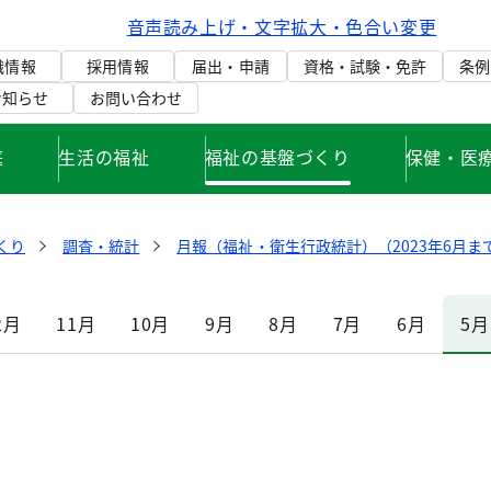
音声読み上げ・文字拡大・色合い変更
織情報
採用情報
届出・申請
資格・試験・免許
条例
お知らせ
お問い合わせ
庭
生活の福祉
福祉の基盤づくり
保健・医
くり
調査・統計
月報（福祉・衛生行政統計）（2023年6月ま
2月
11月
10月
9月
8月
7月
6月
5月