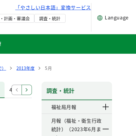
「やさしい日本語」変換サービス
Language
・計画・審議会
調査・統計
療
で）
2013年度
5月
4月
調査・統計
福祉局月報
月報（福祉・衛生行政
統計）（2023年6月ま