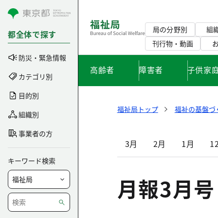
コンテンツにスキップ
局の分野別
組
都全体で探す
刊行物・動画
防災・緊急情報
高齢者
障害者
子供家
カテゴリ別
目的別
福祉局トップ
福祉の基盤づ
組織別
事業者の方
3月
2月
1月
1
キーワード検索
月報3月号