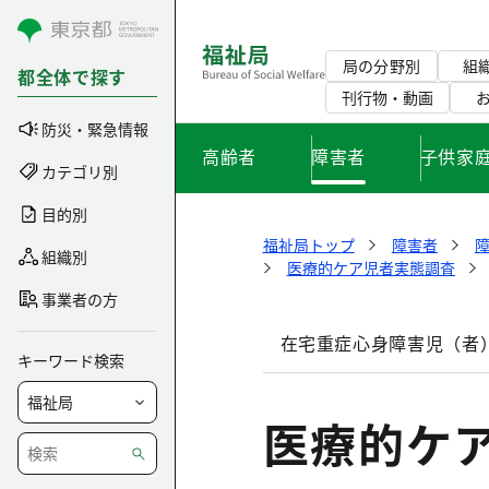
コンテンツにスキップ
局の分野別
組
都全体で探す
刊行物・動画
防災・緊急情報
高齢者
障害者
子供家
カテゴリ別
目的別
福祉局トップ
障害者
組織別
医療的ケア児者実態調査
事業者の方
在宅重症心身障害児（者
キーワード検索
医療的ケ