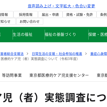
音声読み上げ・文字拡大・色合い変更
織情報
採用情報
届出・申請
資格・試験・免許
条例
お知らせ
お問い合わせ
庭
生活の福祉
福祉の基盤づくり
保健・医
障害者総合支援法
日常生活の支援・社会参加の推進
重症心身
医療的ケア児（者）実態調査について（令和3年度）
）等訪問事業
東京都医療的ケア児支援センター
東京
ア児（者）実態調査につ