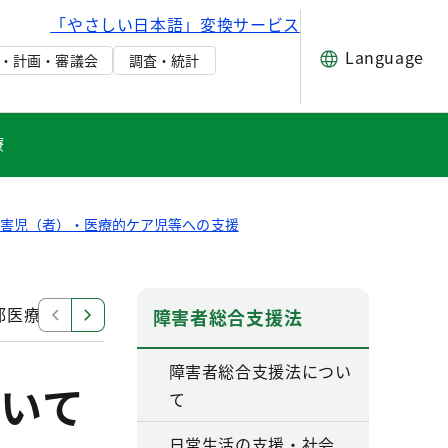
「やさしい日本語」変換サービス
Language
・計画・審議会
調査・統計
療
障害児（者）・医療的ケア児等への支援
都医療的ケア児ペアレントメンター
医療的ケア児に対応
障害者総合支援法
障害者総合支援法につい
いて
て
日常生活の支援・社会