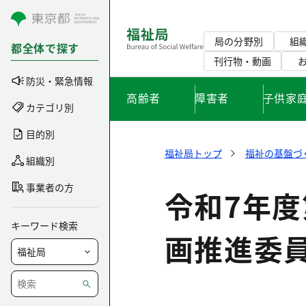
コンテンツにスキップ
局の分野別
組
都全体で探す
刊行物・動画
防災・緊急情報
高齢者
障害者
子供家
カテゴリ別
目的別
福祉局トップ
福祉の基盤づ
組織別
事業者の方
令和7年
キーワード検索
画推進委