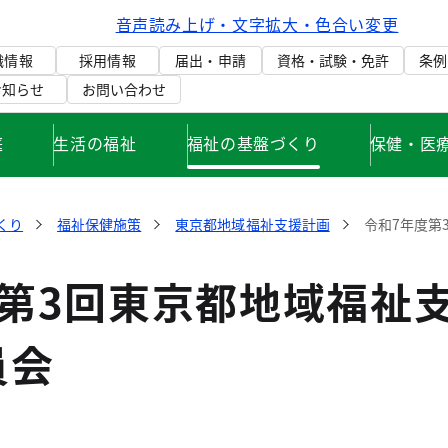
音声読み上げ・文字拡大・色合い変更
織情報
採用情報
届出・申請
資格・試験・免許
条例
お知らせ
お問い合わせ
庭
生活の福祉
福祉の基盤づくり
保健・医
くり
福祉保健施策
東京都地域福祉支援計画
令和7年度第
度第3回東京都地域福祉
員会