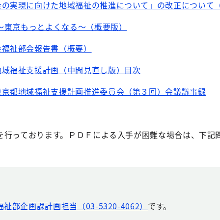
会の実現に向けた地域福祉の推進について」の改正について
略～東京もっとよくなる～（概要版）
会福祉部会報告書（概要）
地域福祉支援計画（中間見直し版）目次
東京都地域福祉支援計画推進委員会（第３回）会議議事録
行っております。ＰＤＦによる入手が困難な場合は、下記
祉部企画課計画担当（03-5320-4062）
です。