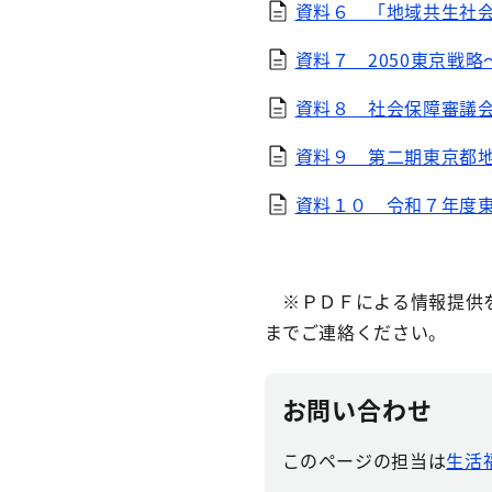
資料６ 「地域共生社
資料７ 2050東京戦
資料８ 社会保障審議
資料９ 第二期東京都
資料１０ 令和７年度
※ＰＤＦによる情報提供を
までご連絡ください。
お問い合わせ
このページの担当は
生活福