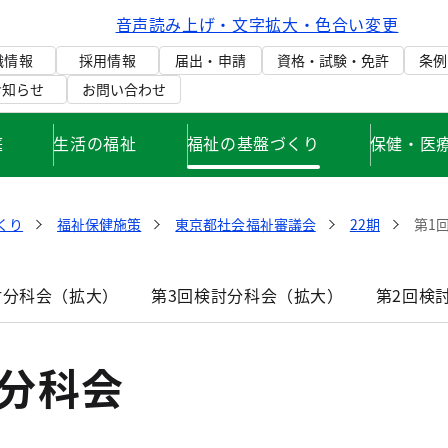
音声読み上げ・文字拡大・色合い変更
織情報
採用情報
届出・申請
資格・試験・免許
条例
お知らせ
お問い合わせ
庭
生活の福祉
福祉の基盤づくり
保健・医
くり
福祉保健施策
東京都社会福祉審議会
22期
第1
討分科会（拡大）
第3回検討分科会（拡大）
第2回検
討分科会