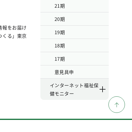
21期
20期
情報をお届け
19期
つくる」東京
18期
17期
意見具申
インターネット福祉保
健モニター