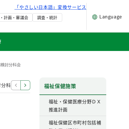
「やさしい日本語」変換サービス
Language
・計画・審議会
調査・統計
療
回検討分科会
討分科会
第1回検討分科会
第69回総会
第2回公開
福祉保健施策
福祉・保健医療分野ＤＸ
推進計画
福祉保健区市町村包括補