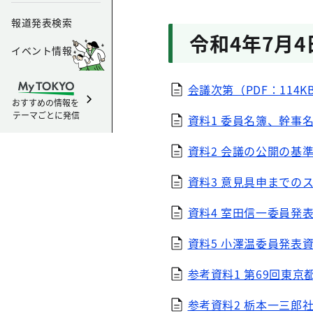
報道発表検索
令和4年7月
イベント情報
会議次第（PDF：114K
おすすめの情報を
テーマごとに発信
資料1 委員名簿、幹事名
資料2 会議の公開の基準
資料3 意見具申までのス
資料4 室田信一委員発表資
資料5 小澤温委員発表資料
参考資料1 第69回東京
参考資料2 栃本一三郎社